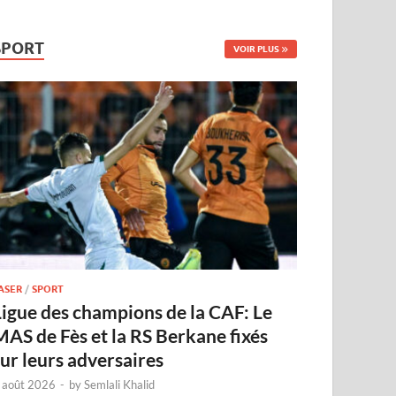
SPORT
VOIR PLUS
ASER
/
SPORT
Ligue des champions de la CAF: Le
MAS de Fès et la RS Berkane fixés
sur leurs adversaires
 août 2026
-
by
Semlali Khalid