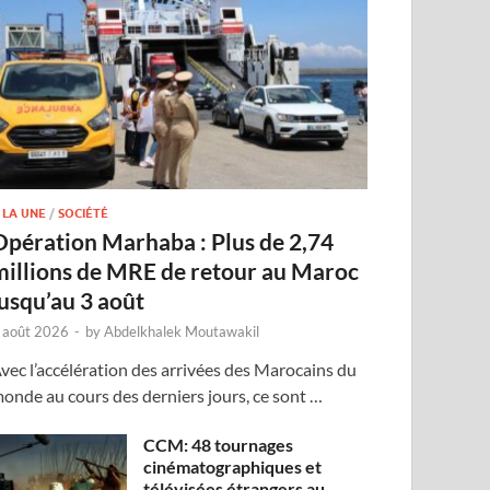
 LA UNE
/
SOCIÉTÉ
Opération Marhaba : Plus de 2,74
millions de MRE de retour au Maroc
jusqu’au 3 août
 août 2026
-
by
Abdelkhalek Moutawakil
vec l’accélération des arrivées des Marocains du
onde au cours des derniers jours, ce sont …
CCM: 48 tournages
cinématographiques et
télévisées étrangers au