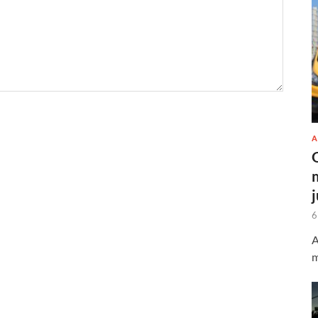
A
6
A
m