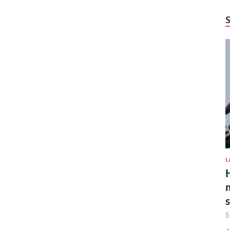
L
H
5