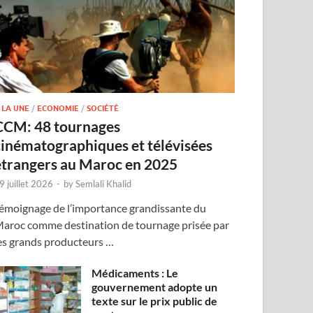
 LA UNE
/
ECONOMIE
/
SOCIÉTÉ
CCM: 48 tournages
cinématographiques et télévisées
étrangers au Maroc en 2025
9 juillet 2026
-
by
Semlali Khalid
émoignage de l’importance grandissante du
aroc comme destination de tournage prisée par
es grands producteurs …
Médicaments : Le
gouvernement adopte un
texte sur le prix public de