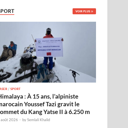
SPORT
VOIR PLUS
ASER
/
SPORT
imalaya : À 15 ans, l’alpiniste
marocain Youssef Tazi gravit le
sommet du Kang Yatse II à 6.250 m
 août 2026
-
by
Semlali Khalid