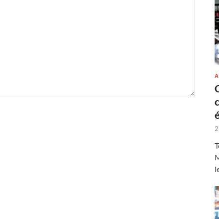
A
2
T
M
l