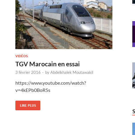
VIDÉOS
TGV Marocain en essai
3 février 2016
-
by
Abdelkhalek Moutawakil
https://www.youtube.com/watch?
v=4kEPb0BoR5s
LIRE PLUS