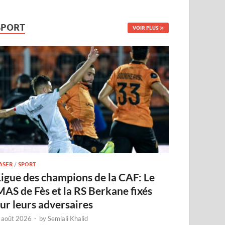
SPORT
VOIR PLUS
ASER
/
SPORT
Ligue des champions de la CAF: Le
MAS de Fès et la RS Berkane fixés
sur leurs adversaires
 août 2026
-
by
Semlali Khalid