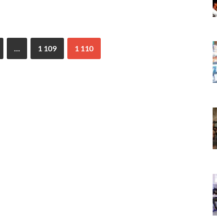
…
1 109
1 110