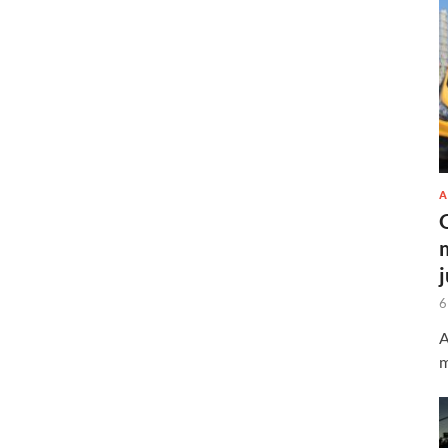
A
6
A
m