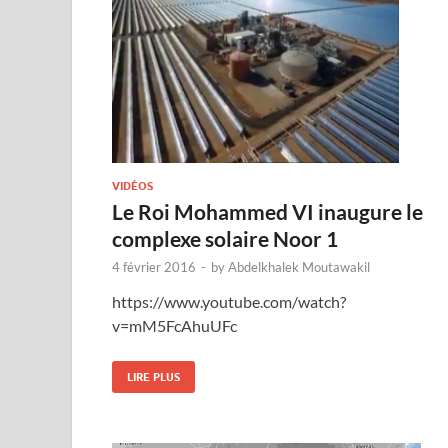
VIDÉOS
Le Roi Mohammed VI inaugure le
complexe solaire Noor 1
4 février 2016
-
by
Abdelkhalek Moutawakil
https://www.youtube.com/watch?
v=mM5FcAhuUFc
LIRE PLUS