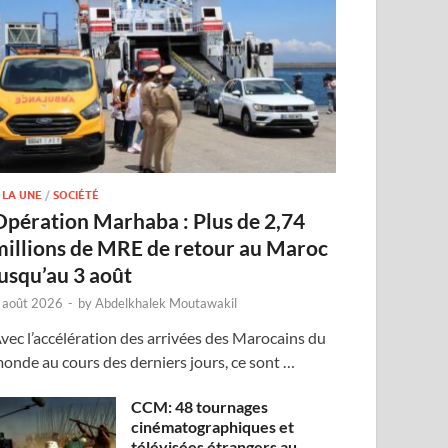
 LA UNE
/
SOCIÉTÉ
Opération Marhaba : Plus de 2,74
millions de MRE de retour au Maroc
jusqu’au 3 août
 août 2026
-
by
Abdelkhalek Moutawakil
vec l’accélération des arrivées des Marocains du
onde au cours des derniers jours, ce sont …
CCM: 48 tournages
cinématographiques et
télévisées étrangers au