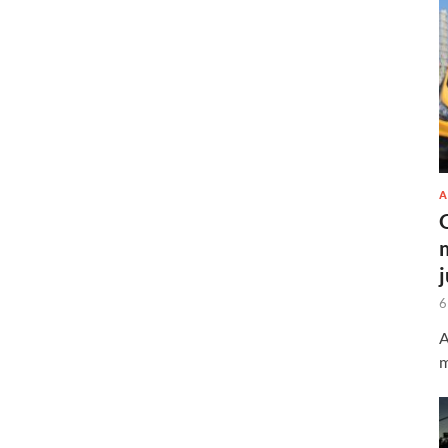
A
6
A
m