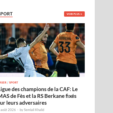
SPORT
VOIR PLUS
ASER
/
SPORT
Ligue des champions de la CAF: Le
MAS de Fès et la RS Berkane fixés
sur leurs adversaires
 août 2026
-
by
Semlali Khalid