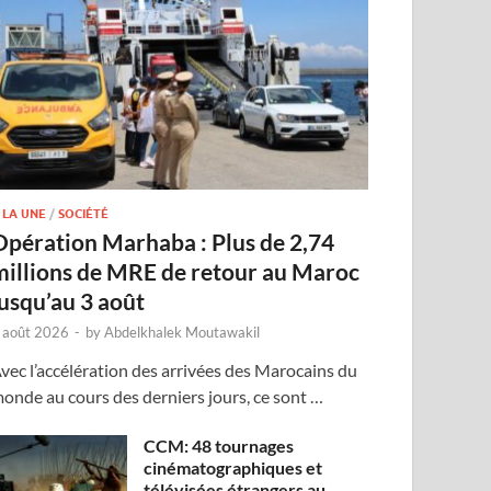
 LA UNE
/
SOCIÉTÉ
Opération Marhaba : Plus de 2,74
millions de MRE de retour au Maroc
jusqu’au 3 août
 août 2026
-
by
Abdelkhalek Moutawakil
vec l’accélération des arrivées des Marocains du
onde au cours des derniers jours, ce sont …
CCM: 48 tournages
cinématographiques et
télévisées étrangers au