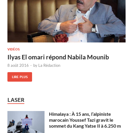
VIDÉOS
Ilyas El omari répond Nabila Mounib
8 août 2016
-
by
La Rédaction
LIRE PLUS
LASER
Himalaya : À 15 ans, l’alpiniste
marocain Youssef Tazi gravit le
sommet du Kang Yatse II à 6.250 m