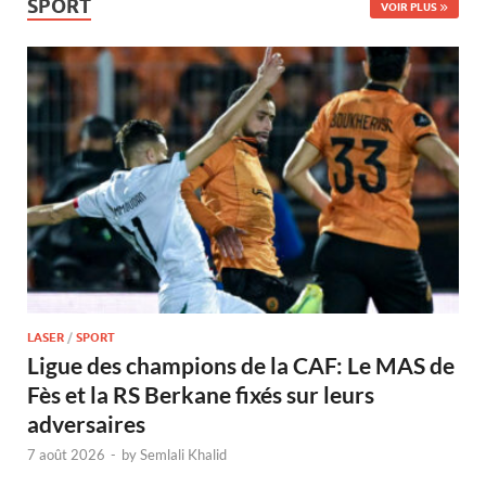
SPORT
VOIR PLUS
LASER
/
SPORT
Ligue des champions de la CAF: Le MAS de
Fès et la RS Berkane fixés sur leurs
adversaires
7 août 2026
-
by
Semlali Khalid