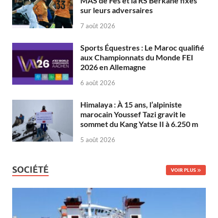
MAS de Fès et la RS Berkane fixés
sur leurs adversaires
7 août 2026
Sports Équestres : Le Maroc qualifié
aux Championnats du Monde FEI
2026 en Allemagne
6 août 2026
Himalaya : À 15 ans, l’alpiniste
marocain Youssef Tazi gravit le
sommet du Kang Yatse II à 6.250 m
5 août 2026
SOCIÉTÉ
VOIR PLUS