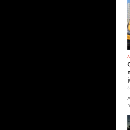
A
6
A
m