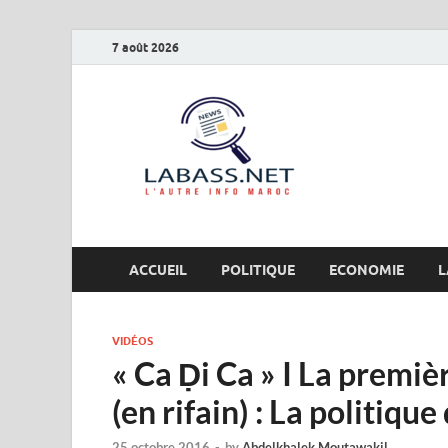
7 août 2026
Labas
L’autre info Maro
ACCUEIL
POLITIQUE
ECONOMIE
L
VIDÉOS
« Ca Ḍi Ca » I La premiè
(en rifain) : La politique
25 octobre 2016
-
by
Abdelkhalek Moutawakil