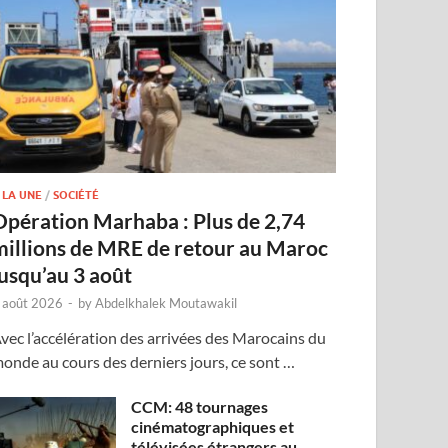
 LA UNE
/
SOCIÉTÉ
Opération Marhaba : Plus de 2,74
millions de MRE de retour au Maroc
jusqu’au 3 août
 août 2026
-
by
Abdelkhalek Moutawakil
vec l’accélération des arrivées des Marocains du
onde au cours des derniers jours, ce sont …
CCM: 48 tournages
cinématographiques et
télévisées étrangers au