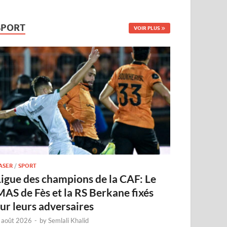
SPORT
VOIR PLUS
ASER
/
SPORT
Ligue des champions de la CAF: Le
MAS de Fès et la RS Berkane fixés
sur leurs adversaires
 août 2026
-
by
Semlali Khalid