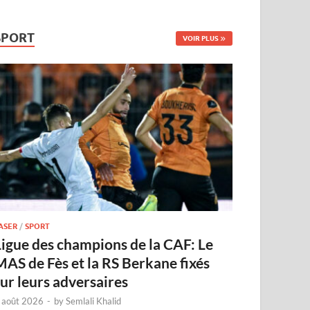
SPORT
VOIR PLUS
ASER
/
SPORT
Ligue des champions de la CAF: Le
MAS de Fès et la RS Berkane fixés
sur leurs adversaires
 août 2026
-
by
Semlali Khalid