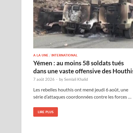
A LA UNE
/
INTERNATIONAL
Yémen : au moins 58 soldats tués
dans une vaste offensive des Houthi
7 août 2026
-
by
Semlali Khalid
Les rebelles houthis ont mené jeudi 6 août, une
série d’attaques coordonnées contre les forces …
LIRE PLUS