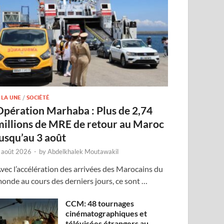
 LA UNE
/
SOCIÉTÉ
Opération Marhaba : Plus de 2,74
millions de MRE de retour au Maroc
jusqu’au 3 août
 août 2026
-
by
Abdelkhalek Moutawakil
vec l’accélération des arrivées des Marocains du
onde au cours des derniers jours, ce sont …
CCM: 48 tournages
cinématographiques et
télévisées étrangers au