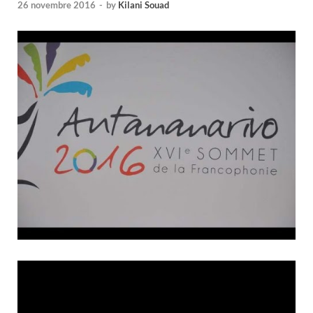
26 novembre 2016
-
by
Kilani Souad