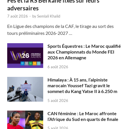
Fès et la RS Berkane fixés sur leurs
adversaires
7 août 2026
-
by
Semlali Khalid
En Ligue des champions de la CAF, le tirage au sort des
tours préliminaires 2026-2027 …
Sports Équestres : Le Maroc qualifié
aux Championnats du Monde FEI
2026 en Allemagne
6 août 2026
Himalaya : À 15 ans, l’alpiniste
marocain Youssef Tazi gravit le
sommet du Kang Yatse II à 6.250 m
5 août 2026
CAN féminine : Le Maroc affronte
l’Afrique du Sud en quarts de finale
5 août 2026