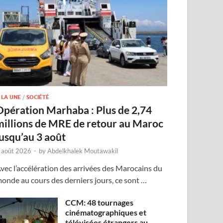
 LA UNE
/
SOCIÉTÉ
Opération Marhaba : Plus de 2,74
millions de MRE de retour au Maroc
jusqu’au 3 août
 août 2026
-
by
Abdelkhalek Moutawakil
vec l’accélération des arrivées des Marocains du
onde au cours des derniers jours, ce sont …
CCM: 48 tournages
cinématographiques et
télévisées étrangers au