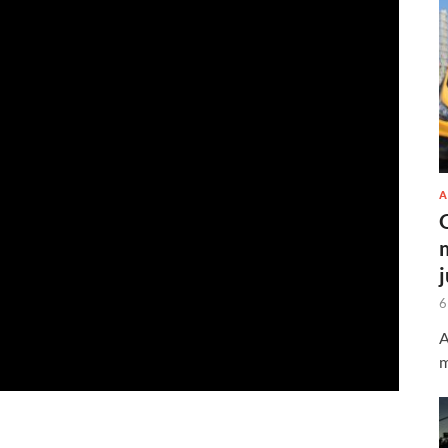
A
6
A
m