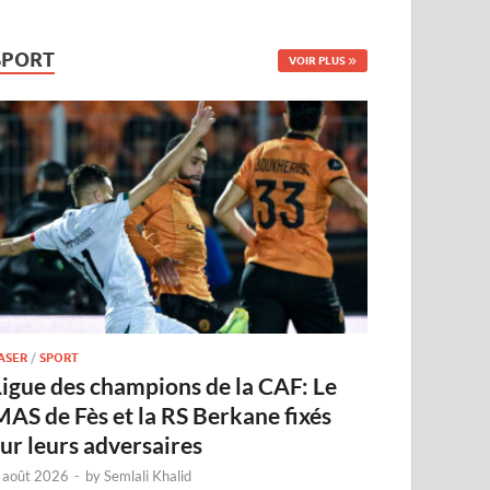
SPORT
VOIR PLUS
ASER
/
SPORT
Ligue des champions de la CAF: Le
MAS de Fès et la RS Berkane fixés
sur leurs adversaires
 août 2026
-
by
Semlali Khalid