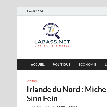
9 août 2026
Labas
L’autre info Maro
ACCUEIL
POLITIQUE
ECONOMIE
L
VIDÉOS
Irlande du Nord : Michel
Sinn Fein
23 janvier 2017
-
by
Semlali Khalid