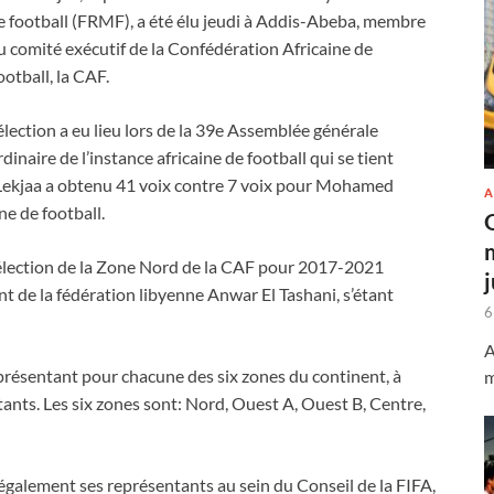
e football (FRMF), a été élu jeudi à Addis-Abeba, membre
u comité exécutif de la Confédération Africaine de
ootball, la CAF.
’élection a eu lieu lors de la 39e Assemblée générale
rdinaire de l’instance africaine de football qui se tient
 Lekjaa a obtenu 41 voix contre 7 voix pour Mohamed
A
ne de football.
te élection de la Zone Nord de la CAF pour 2017-2021
ent de la fédération libyenne Anwar El Tashani, s’étant
6
A
eprésentant pour chacune des six zones du continent, à
m
tants. Les six zones sont: Nord, Ouest A, Ouest B, Centre,
 également ses représentants au sein du Conseil de la FIFA,