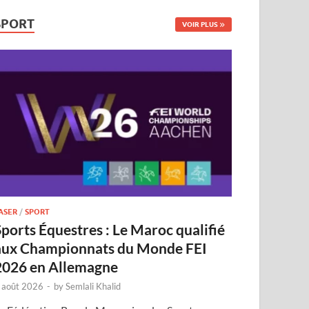
SPORT
VOIR PLUS
ASER
/
SPORT
Sports Équestres : Le Maroc qualifié
aux Championnats du Monde FEI
2026 en Allemagne
 août 2026
-
by
Semlali Khalid