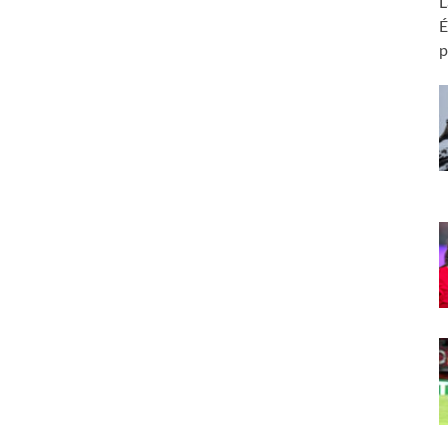
L
É
p