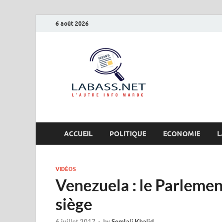
6 août 2026
Labas
L’autre info Maro
ACCUEIL
POLITIQUE
ECONOMIE
L
VIDÉOS
Venezuela : le Parlemen
siège
6 juillet 2017
-
by
Semlali Khalid