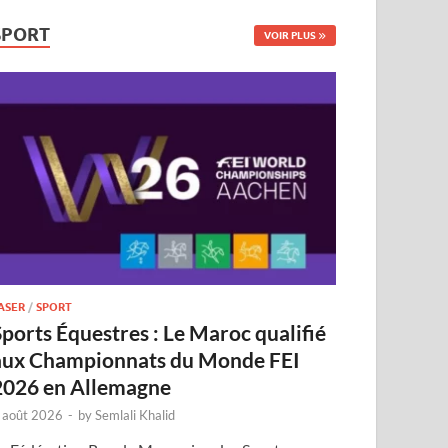
SPORT
VOIR PLUS
ASER
/
SPORT
Sports Équestres : Le Maroc qualifié
aux Championnats du Monde FEI
2026 en Allemagne
 août 2026
-
by
Semlali Khalid