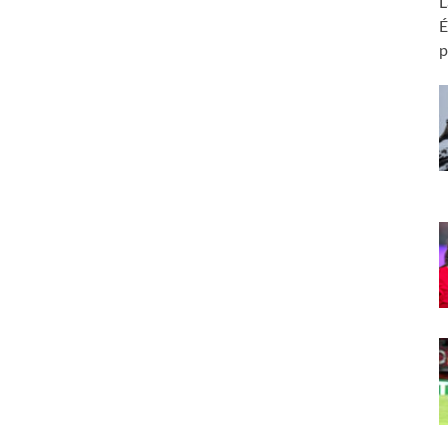
L
É
p