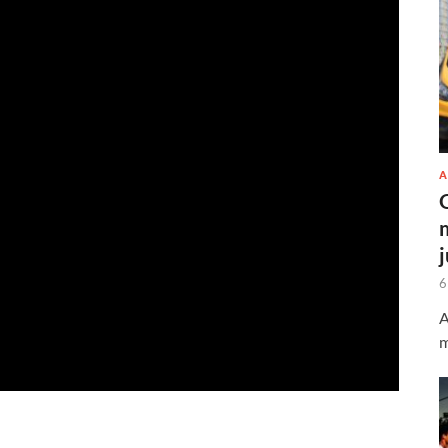
A
6
A
m