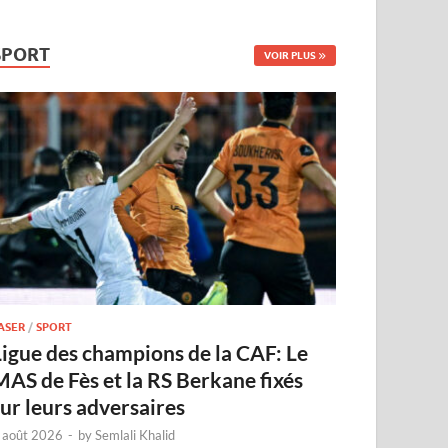
SPORT
VOIR PLUS
ASER
/
SPORT
Ligue des champions de la CAF: Le
MAS de Fès et la RS Berkane fixés
sur leurs adversaires
 août 2026
-
by
Semlali Khalid