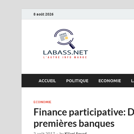
8 août 2026
Labas
L’autre info Maro
ACCUEIL
POLITIQUE
ECONOMIE
L
ECONOMIE
Finance participative: 
premières banques
2 août 2017
-
by
Kilani Souad