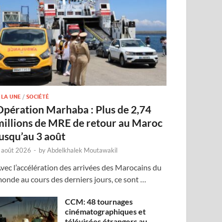
 LA UNE
/
SOCIÉTÉ
Opération Marhaba : Plus de 2,74
millions de MRE de retour au Maroc
jusqu’au 3 août
 août 2026
-
by
Abdelkhalek Moutawakil
vec l’accélération des arrivées des Marocains du
onde au cours des derniers jours, ce sont …
CCM: 48 tournages
cinématographiques et
télévisées étrangers au