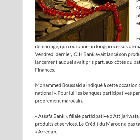
O
p
e
E
démarrage, qui couronne un long processus de matu
Vendredi dernier, CIH Bank avait lancé son produi
lancement auquel avait pris part, aux côtés du pa
Finances.
Mohammed Boussaid a indiqué à cette occasion que
national ». Pour lui, les banques participatives pa
proprement marocain.
« Assafa Bank », filiale participative d’Attijariw
produits et services. Le Crédit du Maroc n’a pas
« Arreda ».