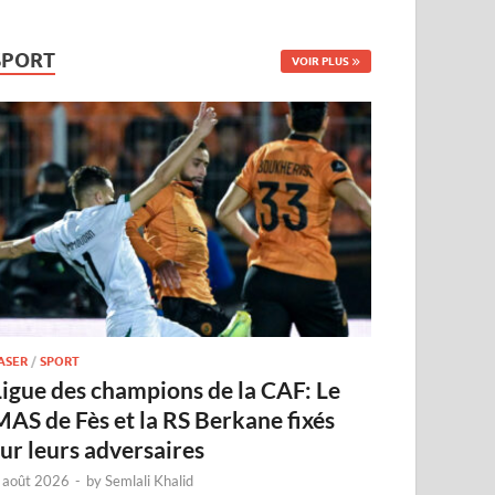
SPORT
VOIR PLUS
ASER
/
SPORT
Ligue des champions de la CAF: Le
MAS de Fès et la RS Berkane fixés
sur leurs adversaires
 août 2026
-
by
Semlali Khalid