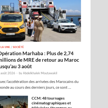
 LA UNE
/
SOCIÉTÉ
Opération Marhaba : Plus de 2,74
millions de MRE de retour au Maroc
jusqu’au 3 août
 août 2026
-
by
Abdelkhalek Moutawakil
vec l’accélération des arrivées des Marocains du
onde au cours des derniers jours, ce sont …
CCM: 48 tournages
cinématographiques et
télévisées étrangers au