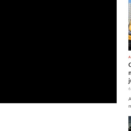
A
6
A
m