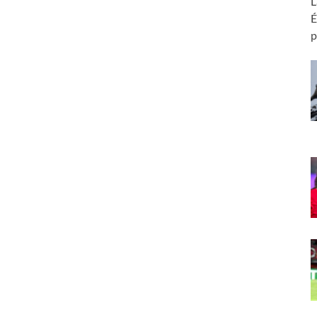
L
É
p