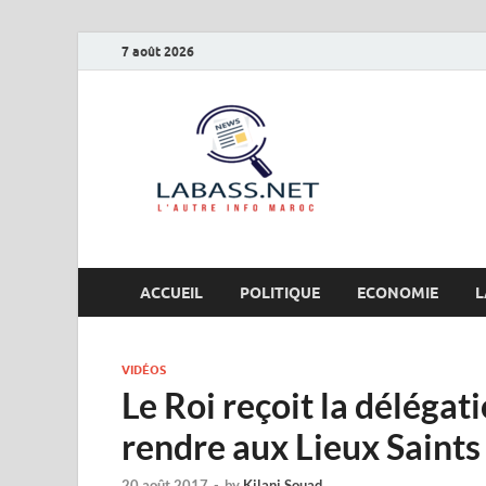
7 août 2026
Labas
L’autre info Maro
ACCUEIL
POLITIQUE
ECONOMIE
L
VIDÉOS
Le Roi reçoit la délégati
rendre aux Lieux Saints
20 août 2017
-
by
Kilani Souad