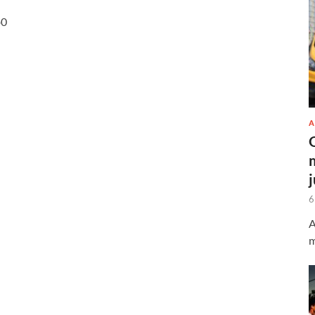
b0
A
6
A
m