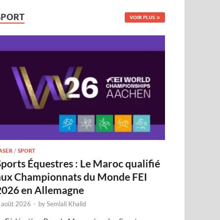
SPORT
VOIR PLUS
ASER
/
SPORT
Sports Équestres : Le Maroc qualifié
aux Championnats du Monde FEI
2026 en Allemagne
 août 2026
-
by
Semlali Khalid