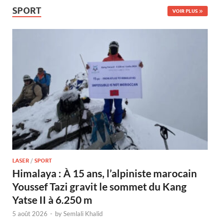
SPORT
VOIR PLUS
LASER
/
SPORT
Himalaya : À 15 ans, l’alpiniste marocain
Youssef Tazi gravit le sommet du Kang
Yatse II à 6.250 m
5 août 2026
-
by
Semlali Khalid