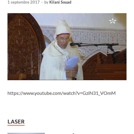
1 septembre 2017
-
by
Kilani Souad
https://www.youtube.com/watch?v=GziN31_VOmM
LASER