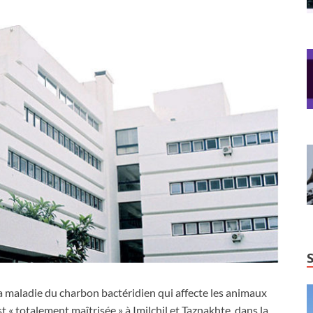
a maladie du charbon bactéridien qui affecte les animaux
st « totalement maîtrisée » à Imilchil et Taznakhte, dans la