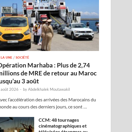
 LA UNE
/
SOCIÉTÉ
Opération Marhaba : Plus de 2,74
millions de MRE de retour au Maroc
jusqu’au 3 août
 août 2026
-
by
Abdelkhalek Moutawakil
vec l’accélération des arrivées des Marocains du
onde au cours des derniers jours, ce sont …
CCM: 48 tournages
cinématographiques et
télévisées étrangers au