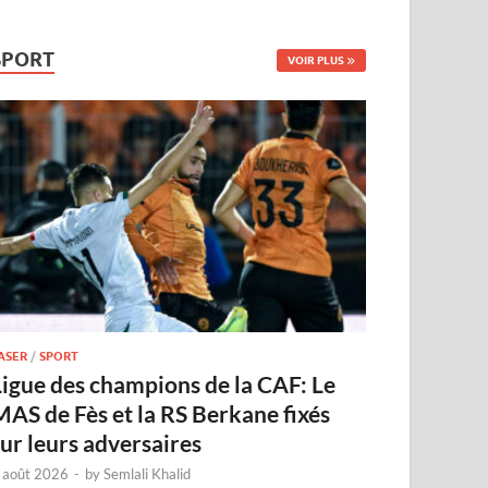
SPORT
VOIR PLUS
ASER
/
SPORT
Ligue des champions de la CAF: Le
MAS de Fès et la RS Berkane fixés
sur leurs adversaires
 août 2026
-
by
Semlali Khalid