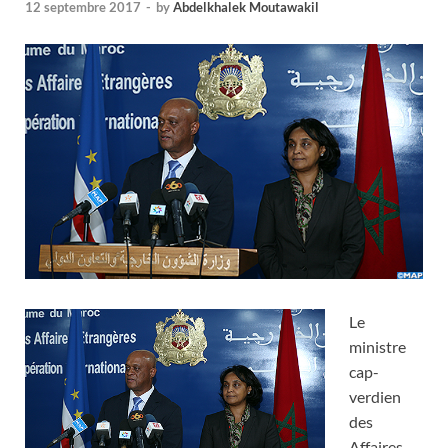
12 septembre 2017
-
by
Abdelkhalek Moutawakil
Le
ministre
cap-
verdien
des
Affaires