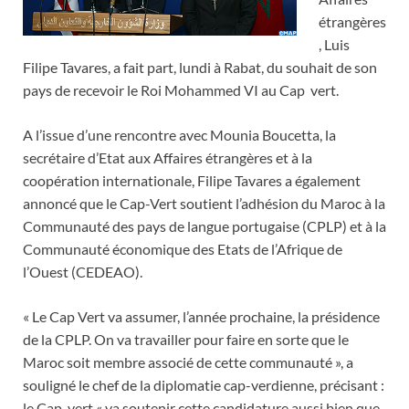
étrangères
, Luis
Filipe Tavares, a fait part, lundi à Rabat, du souhait de son
pays de recevoir le Roi Mohammed VI au Cap vert.
A l’issue d’une rencontre avec Mounia Boucetta, la
secrétaire d’Etat aux Affaires étrangères et à la
coopération internationale, Filipe Tavares a également
annoncé que le Cap-Vert soutient l’adhésion du Maroc à la
Communauté des pays de langue portugaise (CPLP) et à la
Communauté économique des Etats de l’Afrique de
l’Ouest (CEDEAO).
« Le Cap Vert va assumer, l’année prochaine, la présidence
de la CPLP. On va travailler pour faire en sorte que le
Maroc soit membre associé de cette communauté », a
souligné le chef de la diplomatie cap-verdienne, précisant :
le Cap-vert « va soutenir cette candidature aussi bien que