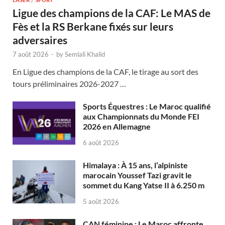
LASER
/
SPORT
Ligue des champions de la CAF: Le MAS de
Fès et la RS Berkane fixés sur leurs
adversaires
7 août 2026
-
by
Semlali Khalid
En Ligue des champions de la CAF, le tirage au sort des
tours préliminaires 2026-2027 …
Sports Équestres : Le Maroc qualifié
aux Championnats du Monde FEI
2026 en Allemagne
6 août 2026
Himalaya : À 15 ans, l’alpiniste
marocain Youssef Tazi gravit le
sommet du Kang Yatse II à 6.250 m
5 août 2026
CAN féminine : Le Maroc affronte