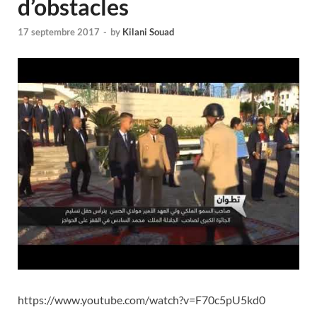
d’obstacles
17 septembre 2017
-
by
Kilani Souad
https://www.youtube.com/watch?v=F70c5pU5kd0