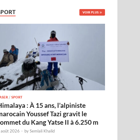
SPORT
VOIR PLUS
ASER
/
SPORT
imalaya : À 15 ans, l’alpiniste
marocain Youssef Tazi gravit le
sommet du Kang Yatse II à 6.250 m
 août 2026
-
by
Semlali Khalid