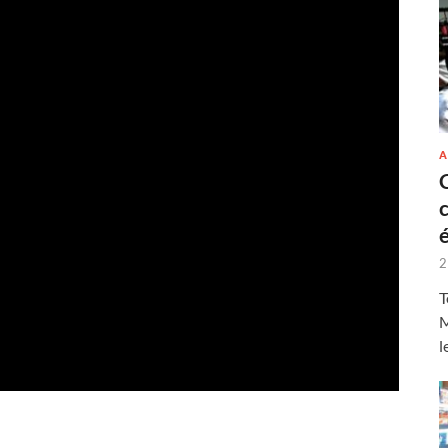
A
2
T
M
l