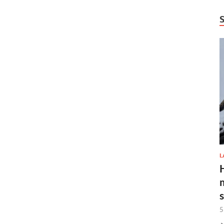
L
H
5