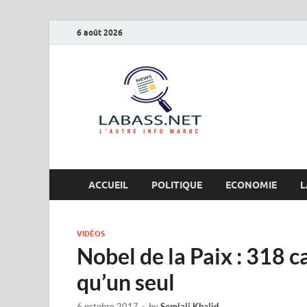
6 août 2026
Labas
L’autre info Maro
ACCUEIL
POLITIQUE
ECONOMIE
L
VIDÉOS
Nobel de la Paix : 318 ca
qu’un seul
6 octobre 2017
-
by
Semlali Khalid