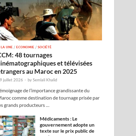
 LA UNE
/
ECONOMIE
/
SOCIÉTÉ
CCM: 48 tournages
cinématographiques et télévisées
étrangers au Maroc en 2025
9 juillet 2026
-
by
Semlali Khalid
émoignage de l’importance grandissante du
aroc comme destination de tournage prisée par
es grands producteurs …
Médicaments : Le
gouvernement adopte un
texte sur le prix public de