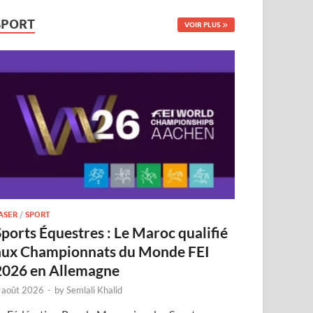
SPORT
VOIR PLUS
ASER
/
SPORT
Sports Équestres : Le Maroc qualifié
aux Championnats du Monde FEI
2026 en Allemagne
 août 2026
-
by
Semlali Khalid