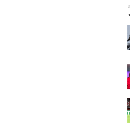
L
É
p