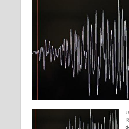
U
l
d