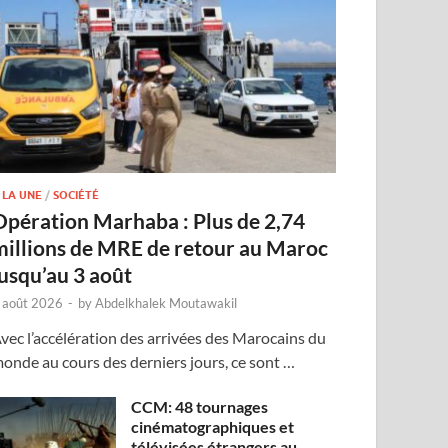
 LA UNE
/
SOCIÉTÉ
Opération Marhaba : Plus de 2,74
millions de MRE de retour au Maroc
jusqu’au 3 août
 août 2026
-
by
Abdelkhalek Moutawakil
vec l’accélération des arrivées des Marocains du
onde au cours des derniers jours, ce sont …
CCM: 48 tournages
cinématographiques et
télévisées étrangers au