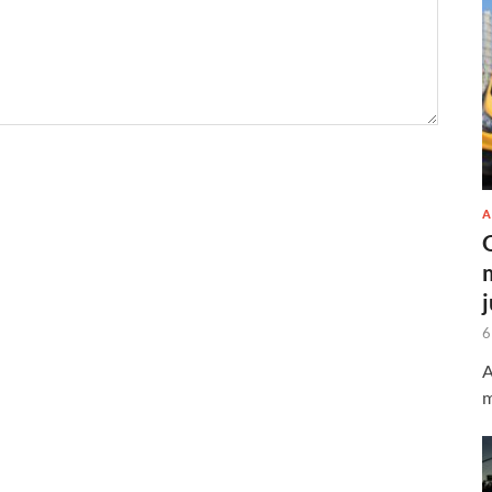
A
6
A
m