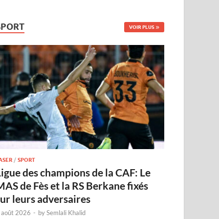
SPORT
VOIR PLUS
ASER
/
SPORT
Ligue des champions de la CAF: Le
MAS de Fès et la RS Berkane fixés
sur leurs adversaires
 août 2026
-
by
Semlali Khalid