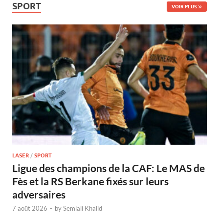
SPORT
VOIR PLUS
LASER
/
SPORT
Ligue des champions de la CAF: Le MAS de
Fès et la RS Berkane fixés sur leurs
adversaires
7 août 2026
-
by
Semlali Khalid