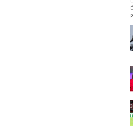
L
É
p