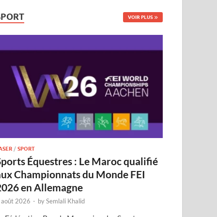
SPORT
VOIR PLUS
ASER
/
SPORT
Sports Équestres : Le Maroc qualifié
aux Championnats du Monde FEI
2026 en Allemagne
 août 2026
-
by
Semlali Khalid