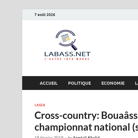
7 août 2026
Labas
L’autre info Maro
ACCUEIL
POLITIQUE
ECONOMIE
L
LASER
Cross-country: Bouaâss
championnat national (
18 février 2019
-
by
Semlali Khalid