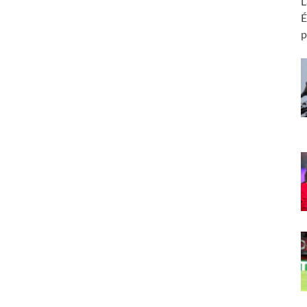
L
É
p