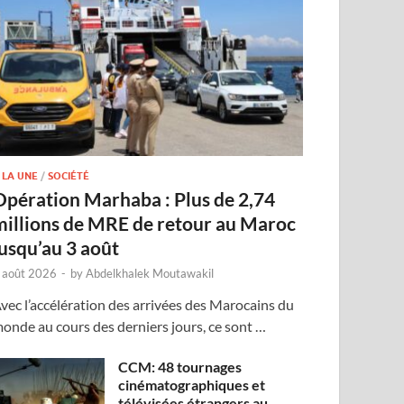
 LA UNE
/
SOCIÉTÉ
Opération Marhaba : Plus de 2,74
millions de MRE de retour au Maroc
jusqu’au 3 août
 août 2026
-
by
Abdelkhalek Moutawakil
vec l’accélération des arrivées des Marocains du
onde au cours des derniers jours, ce sont …
CCM: 48 tournages
cinématographiques et
télévisées étrangers au