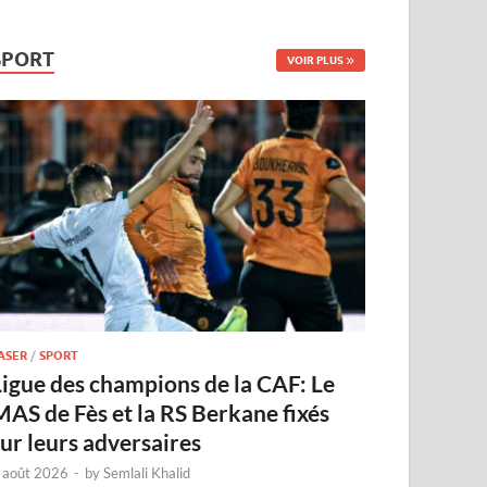
SPORT
VOIR PLUS
ASER
/
SPORT
Ligue des champions de la CAF: Le
MAS de Fès et la RS Berkane fixés
sur leurs adversaires
 août 2026
-
by
Semlali Khalid