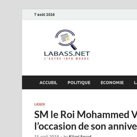
7 août 2026
Labas
L’autre info Maro
ACCUEIL
POLITIQUE
ECONOMIE
L
LASER
SM le Roi Mohammed VI f
l’occasion de son annive
15 avril 2019
-
by
Kilani Souad