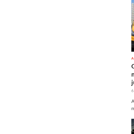
A
6
A
m