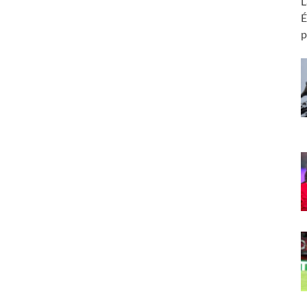
L
É
p