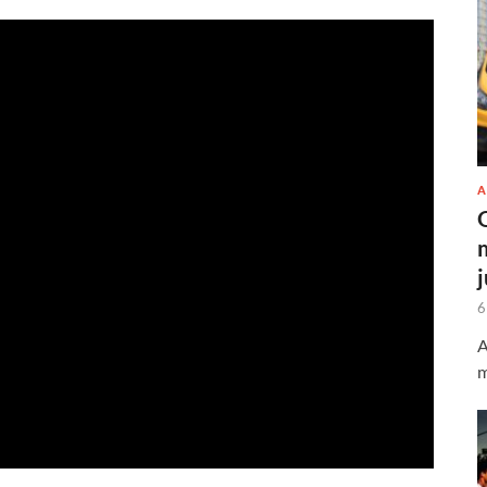
A
6
A
m