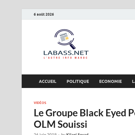
6 août 2026
Labas
L’autre info Maro
ACCUEIL
POLITIQUE
ECONOMIE
L
VIDÉOS
Le Groupe Black Eyed Pe
OLM Souissi
26 juin 2019
-
by
Kilani Souad