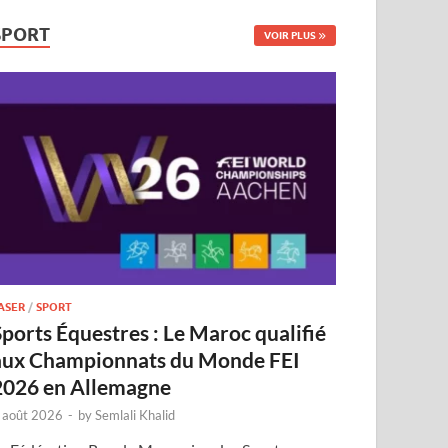
SPORT
VOIR PLUS
ASER
/
SPORT
Sports Équestres : Le Maroc qualifié
aux Championnats du Monde FEI
2026 en Allemagne
 août 2026
-
by
Semlali Khalid