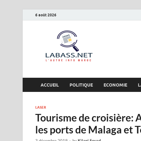
6 août 2026
Labas
L’autre info Maro
ACCUEIL
POLITIQUE
ECONOMIE
L
LASER
Tourisme de croisière: A
les ports de Malaga et T
3 décembre 2019
-
by
Kilani Souad