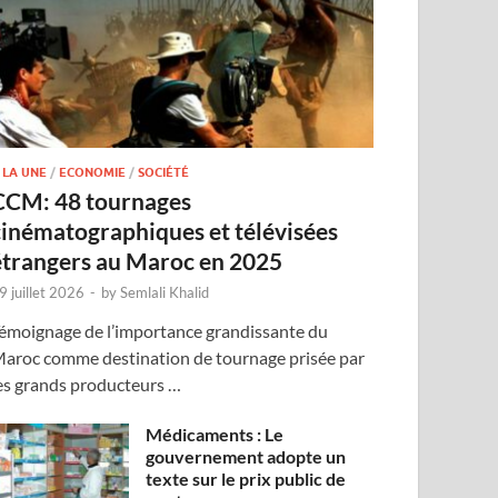
 LA UNE
/
ECONOMIE
/
SOCIÉTÉ
CCM: 48 tournages
cinématographiques et télévisées
étrangers au Maroc en 2025
9 juillet 2026
-
by
Semlali Khalid
émoignage de l’importance grandissante du
aroc comme destination de tournage prisée par
es grands producteurs …
Médicaments : Le
gouvernement adopte un
texte sur le prix public de