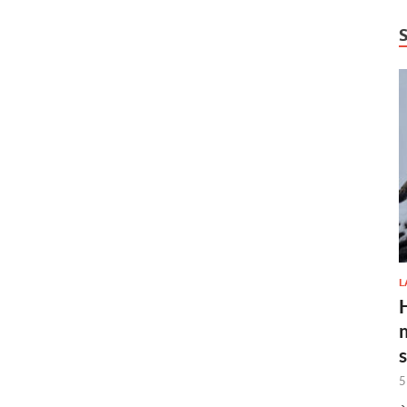
L
H
5