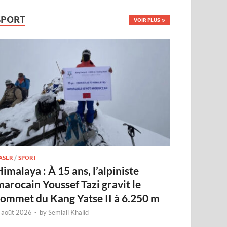
SPORT
VOIR PLUS
ASER
/
SPORT
imalaya : À 15 ans, l’alpiniste
marocain Youssef Tazi gravit le
sommet du Kang Yatse II à 6.250 m
 août 2026
-
by
Semlali Khalid