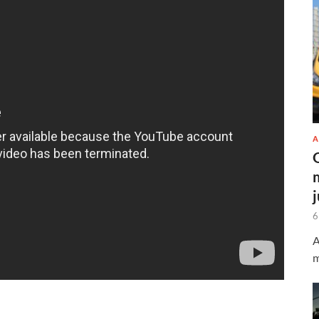
A
6
A
m