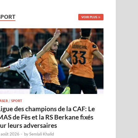
SPORT
VOIR PLUS
ASER
/
SPORT
Ligue des champions de la CAF: Le
MAS de Fès et la RS Berkane fixés
sur leurs adversaires
 août 2026
-
by
Semlali Khalid