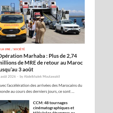
 LA UNE
/
SOCIÉTÉ
Opération Marhaba : Plus de 2,74
millions de MRE de retour au Maroc
jusqu’au 3 août
 août 2026
-
by
Abdelkhalek Moutawakil
vec l’accélération des arrivées des Marocains du
onde au cours des derniers jours, ce sont …
CCM: 48 tournages
cinématographiques et
télévisées étrangers au