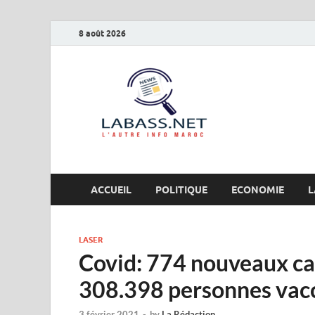
8 août 2026
Labas
L’autre info Maro
ACCUEIL
POLITIQUE
ECONOMIE
L
LASER
Covid: 774 nouveaux ca
308.398 personnes vac
3 février 2021
-
by
La Rédaction