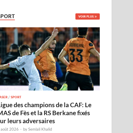
SPORT
VOIR PLUS
ASER
/
SPORT
Ligue des champions de la CAF: Le
MAS de Fès et la RS Berkane fixés
sur leurs adversaires
 août 2026
-
by
Semlali Khalid