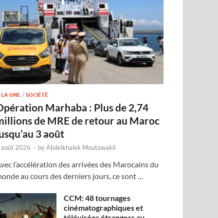
 LA UNE
/
SOCIÉTÉ
Opération Marhaba : Plus de 2,74
millions de MRE de retour au Maroc
jusqu’au 3 août
 août 2026
-
by
Abdelkhalek Moutawakil
vec l’accélération des arrivées des Marocains du
onde au cours des derniers jours, ce sont …
CCM: 48 tournages
cinématographiques et
télévisées étrangers au