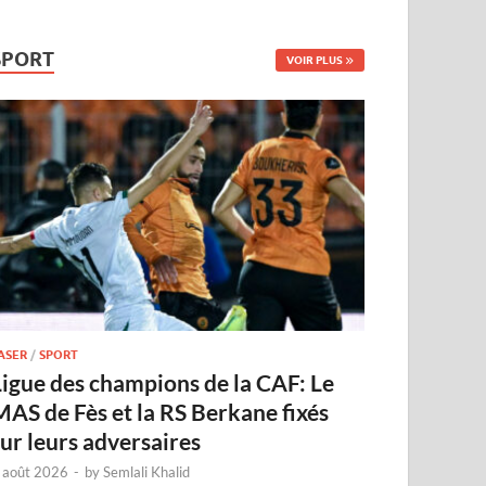
SPORT
VOIR PLUS
ASER
/
SPORT
Ligue des champions de la CAF: Le
MAS de Fès et la RS Berkane fixés
sur leurs adversaires
 août 2026
-
by
Semlali Khalid