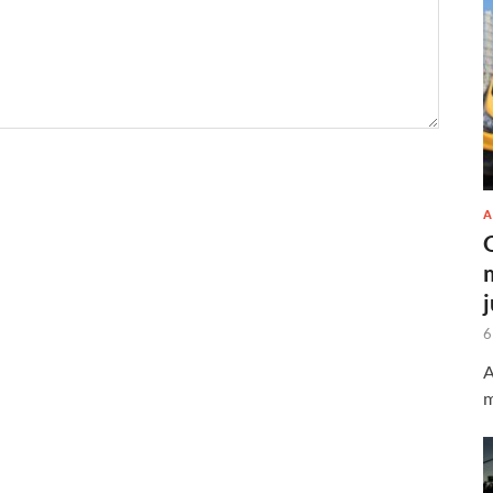
A
6
A
m