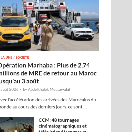
 LA UNE
/
SOCIÉTÉ
Opération Marhaba : Plus de 2,74
millions de MRE de retour au Maroc
jusqu’au 3 août
 août 2026
-
by
Abdelkhalek Moutawakil
vec l’accélération des arrivées des Marocains du
onde au cours des derniers jours, ce sont …
CCM: 48 tournages
cinématographiques et
télévisées étrangers au