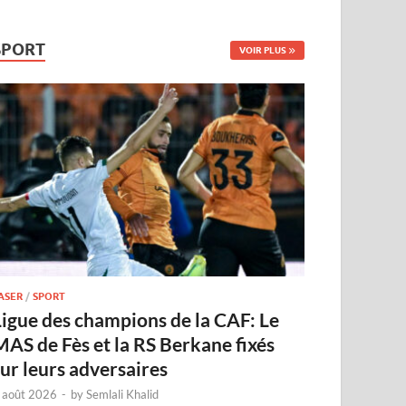
SPORT
VOIR PLUS
ASER
/
SPORT
Ligue des champions de la CAF: Le
MAS de Fès et la RS Berkane fixés
sur leurs adversaires
 août 2026
-
by
Semlali Khalid