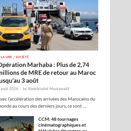
 LA UNE
/
SOCIÉTÉ
Opération Marhaba : Plus de 2,74
millions de MRE de retour au Maroc
jusqu’au 3 août
 août 2026
-
by
Abdelkhalek Moutawakil
vec l’accélération des arrivées des Marocains du
onde au cours des derniers jours, ce sont …
CCM: 48 tournages
cinématographiques et
télévisées étrangers au