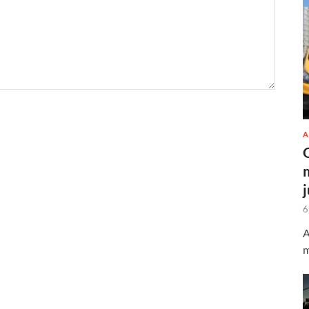
A
6
A
m