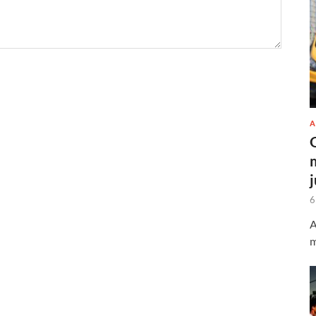
A
6
A
m