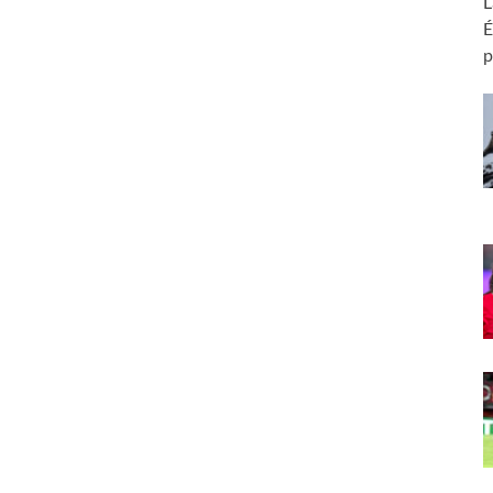
L
É
p