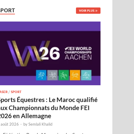
SPORT
VOIR PLUS
ASER
/
SPORT
Sports Équestres : Le Maroc qualifié
aux Championnats du Monde FEI
2026 en Allemagne
 août 2026
-
by
Semlali Khalid