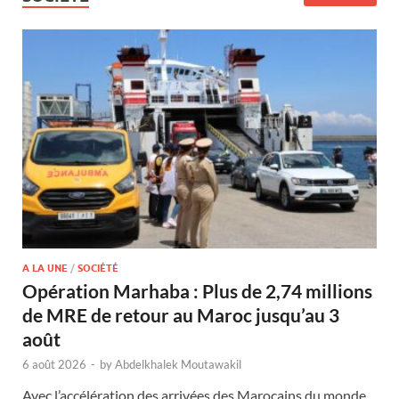
A LA UNE
/
SOCIÉTÉ
Opération Marhaba : Plus de 2,74 millions
de MRE de retour au Maroc jusqu’au 3
août
6 août 2026
-
by
Abdelkhalek Moutawakil
Avec l’accélération des arrivées des Marocains du monde