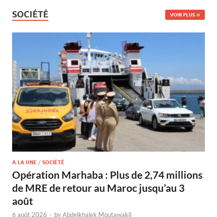
SOCIÉTÉ
VOIR PLUS
A LA UNE
/
SOCIÉTÉ
Opération Marhaba : Plus de 2,74 millions
de MRE de retour au Maroc jusqu’au 3
août
6 août 2026
-
by
Abdelkhalek Moutawakil