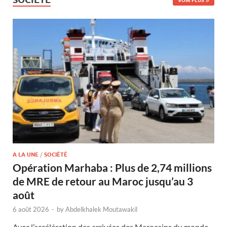
VOIR PLUS
A LA UNE
/
SOCIÉTÉ
Opération Marhaba : Plus de 2,74 millions
de MRE de retour au Maroc jusqu’au 3
août
6 août 2026
-
by
Abdelkhalek Moutawakil
Avec l’accélération des arrivées des Marocains du monde