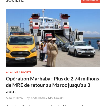
SOCIÉTÉ
VOIR PLUS
A LA UNE
/
SOCIÉTÉ
Opération Marhaba : Plus de 2,74 millions
de MRE de retour au Maroc jusqu’au 3
août
6 août 2026
-
by
Abdelkhalek Moutawakil