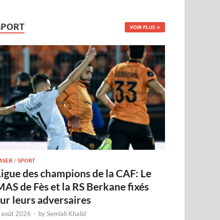
SPORT
VOIR PLUS
ASER
/
SPORT
Ligue des champions de la CAF: Le
MAS de Fès et la RS Berkane fixés
sur leurs adversaires
 août 2026
-
by
Semlali Khalid