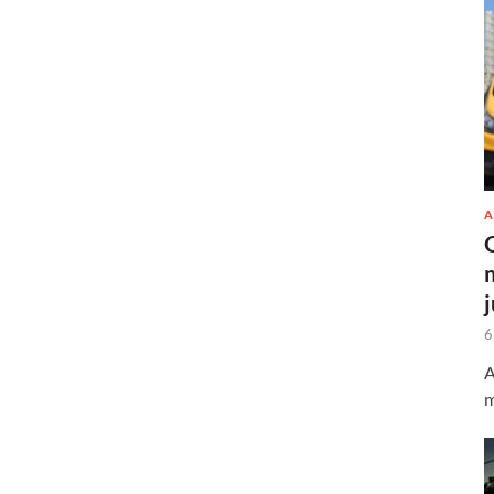
A
6
A
m