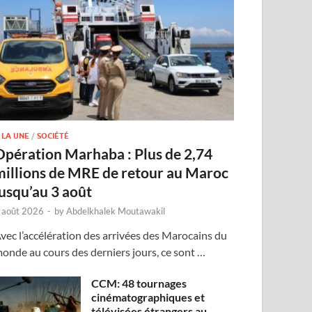
 LA UNE
/
SOCIÉTÉ
Opération Marhaba : Plus de 2,74
millions de MRE de retour au Maroc
jusqu’au 3 août
 août 2026
-
by
Abdelkhalek Moutawakil
vec l’accélération des arrivées des Marocains du
onde au cours des derniers jours, ce sont …
CCM: 48 tournages
cinématographiques et
télévisées étrangers au