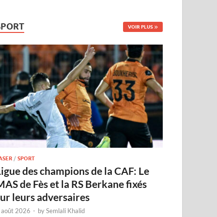
SPORT
VOIR PLUS
ASER
/
SPORT
Ligue des champions de la CAF: Le
MAS de Fès et la RS Berkane fixés
sur leurs adversaires
 août 2026
-
by
Semlali Khalid