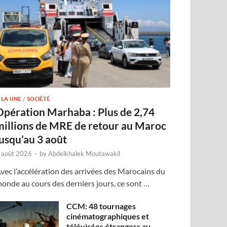
 LA UNE
/
SOCIÉTÉ
Opération Marhaba : Plus de 2,74
millions de MRE de retour au Maroc
jusqu’au 3 août
 août 2026
-
by
Abdelkhalek Moutawakil
vec l’accélération des arrivées des Marocains du
onde au cours des derniers jours, ce sont …
CCM: 48 tournages
cinématographiques et
télévisées étrangers au