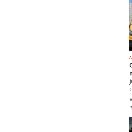
A
6
A
m