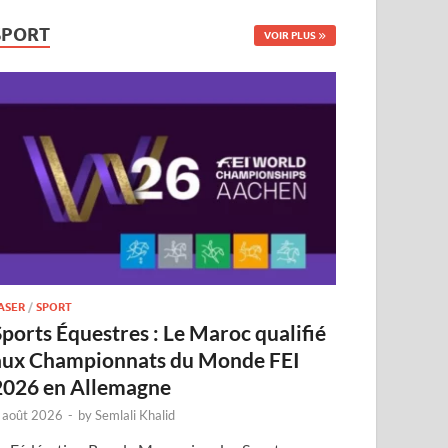
SPORT
VOIR PLUS
ASER
/
SPORT
Sports Équestres : Le Maroc qualifié
aux Championnats du Monde FEI
2026 en Allemagne
 août 2026
-
by
Semlali Khalid