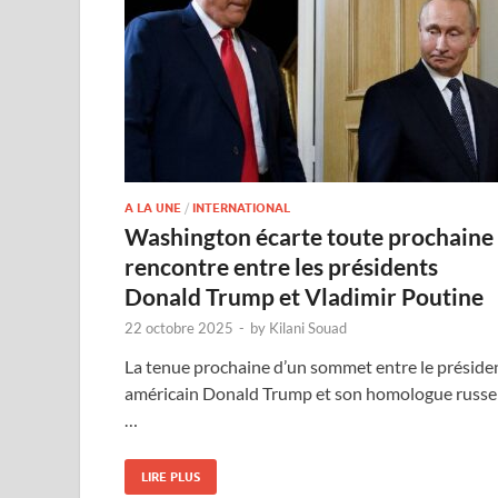
A LA UNE
/
INTERNATIONAL
Washington écarte toute prochaine
rencontre entre les présidents
Donald Trump et Vladimir Poutine
22 octobre 2025
-
by
Kilani Souad
La tenue prochaine d’un sommet entre le préside
américain Donald Trump et son homologue russe
…
LIRE PLUS