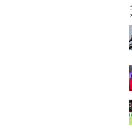
L
É
p