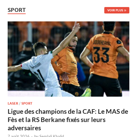
SPORT
VOIR PLUS
LASER
/
SPORT
Ligue des champions de la CAF: Le MAS de
Fès et la RS Berkane fixés sur leurs
adversaires
7 août 2026
-
by
Semlali Khalid