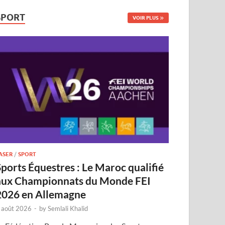
SPORT
VOIR PLUS
ASER
/
SPORT
Sports Équestres : Le Maroc qualifié
aux Championnats du Monde FEI
2026 en Allemagne
 août 2026
-
by
Semlali Khalid