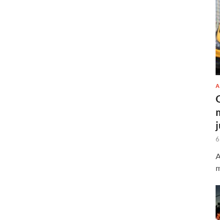
A
6
A
m