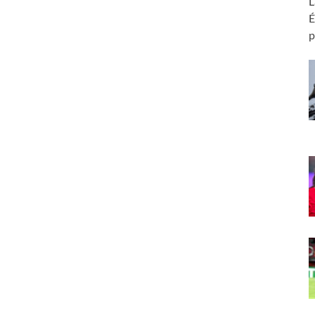
L
É
p