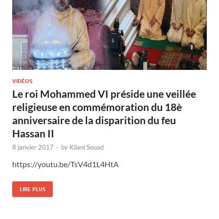
VIDÉOS
Le roi Mohammed VI préside une veillée
religieuse en commémoration du 18è
anniversaire de la disparition du feu
Hassan II
8 janvier 2017
-
by
Kilani Souad
https://youtu.be/TsV4d1L4HtA
LIRE PLUS