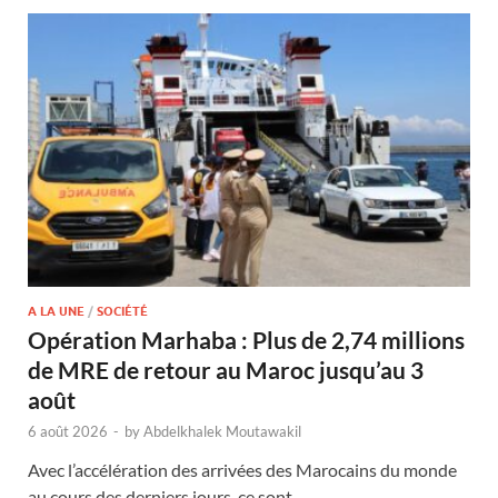
A LA UNE
/
SOCIÉTÉ
Opération Marhaba : Plus de 2,74 millions
de MRE de retour au Maroc jusqu’au 3
août
6 août 2026
-
by
Abdelkhalek Moutawakil
Avec l’accélération des arrivées des Marocains du monde
au cours des derniers jours, ce sont …