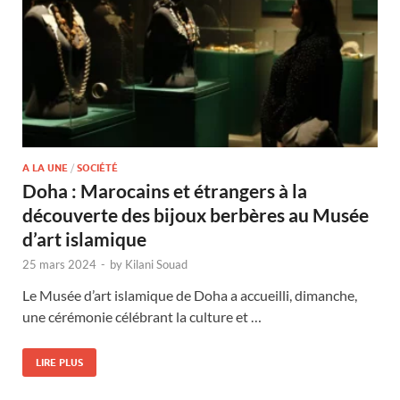
A LA UNE
/
SOCIÉTÉ
Doha : Marocains et étrangers à la
découverte des bijoux berbères au Musée
d’art islamique
25 mars 2024
-
by
Kilani Souad
Le Musée d’art islamique de Doha a accueilli, dimanche,
une cérémonie célébrant la culture et …
LIRE PLUS