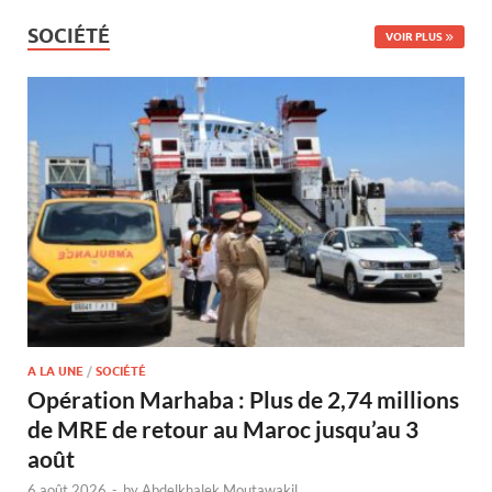
SOCIÉTÉ
VOIR PLUS
A LA UNE
/
SOCIÉTÉ
Opération Marhaba : Plus de 2,74 millions
de MRE de retour au Maroc jusqu’au 3
août
6 août 2026
-
by
Abdelkhalek Moutawakil