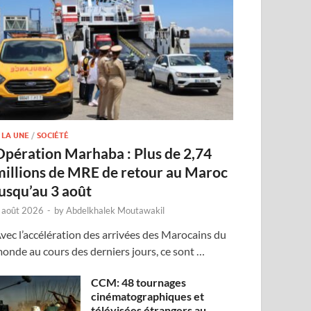
 LA UNE
/
SOCIÉTÉ
Opération Marhaba : Plus de 2,74
millions de MRE de retour au Maroc
jusqu’au 3 août
 août 2026
-
by
Abdelkhalek Moutawakil
vec l’accélération des arrivées des Marocains du
onde au cours des derniers jours, ce sont …
CCM: 48 tournages
cinématographiques et
télévisées étrangers au