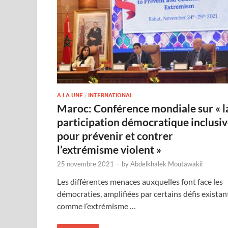
A LA UNE
/
INTERNATIONAL
Maroc: Conférence mondiale sur « l
participation démocratique inclusi
pour prévenir et contrer
l’extrémisme violent »
25 novembre 2021
-
by
Abdelkhalek Moutawakil
Les différentes menaces auxquelles font face les
démocraties, amplifiées par certains défis existan
comme l’extrémisme …