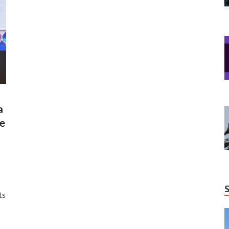
a
ve
ts