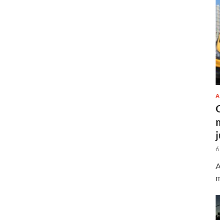
A
6
A
m