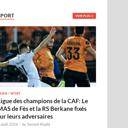
SPORT
VOIR PLUS
ASER
/
SPORT
Ligue des champions de la CAF: Le
MAS de Fès et la RS Berkane fixés
sur leurs adversaires
 août 2026
-
by
Semlali Khalid