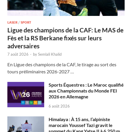
LASER
/
SPORT
Ligue des champions de la CAF: Le MAS de
Fès et la RS Berkane fixés sur leurs
adversaires
7 août 2026
-
by
Semlali Khalid
En Ligue des champions de la CAF, le tirage au sort des
tours préliminaires 2026-2027 …
Sports Équestres : Le Maroc qualifié
aux Championnats du Monde FEI
2026 en Allemagne
6 août 2026
Himalaya : À 15 ans, l’alpiniste
marocain Youssef Tazi gravit le
sommet du Kang Yatse II à 6.250 m