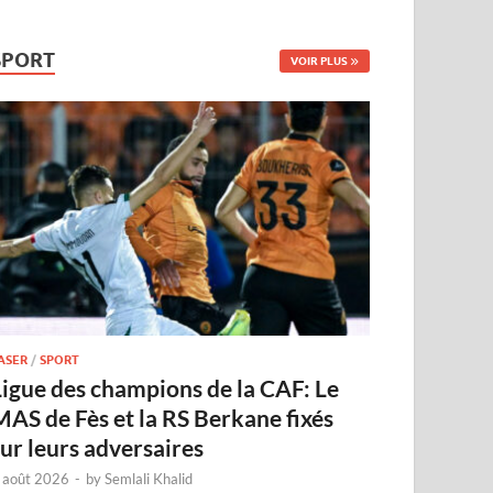
SPORT
VOIR PLUS
ASER
/
SPORT
Ligue des champions de la CAF: Le
MAS de Fès et la RS Berkane fixés
sur leurs adversaires
 août 2026
-
by
Semlali Khalid