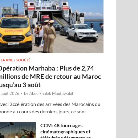
 LA UNE
/
SOCIÉTÉ
Opération Marhaba : Plus de 2,74
millions de MRE de retour au Maroc
jusqu’au 3 août
 août 2026
-
by
Abdelkhalek Moutawakil
vec l’accélération des arrivées des Marocains du
onde au cours des derniers jours, ce sont …
CCM: 48 tournages
cinématographiques et
télévisées étrangers au