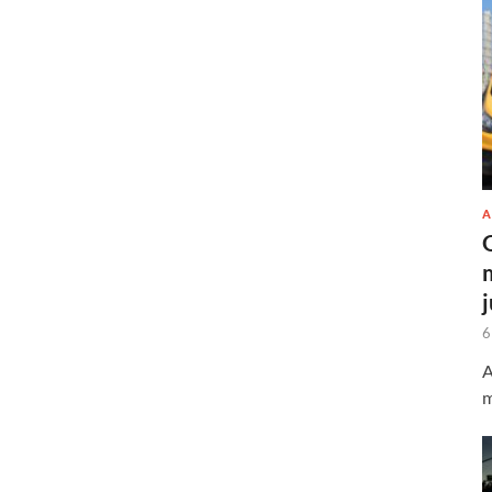
A
6
A
m